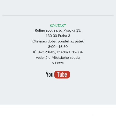
KONTAKT
Rolino spol. s r. o.
, Písecká 13,
130 00 Praha 3
Otevírací doba: pondělí až pátek
8:00—16:30
IČ: 47123605, značka C 12804
vedená u Městského soudu
v Praze