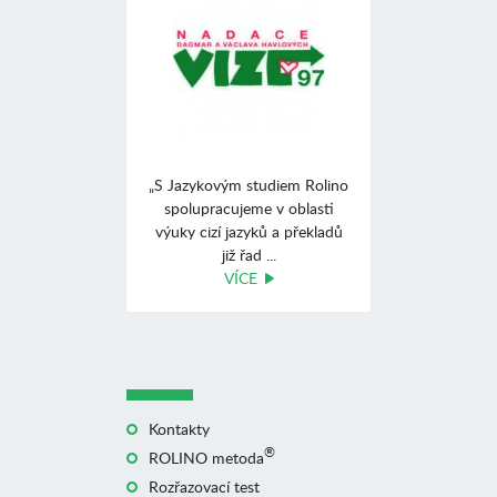
„S Jazykovým studiem Rolino
spolupracujeme v oblasti
výuky cizí jazyků a překladů
již řad ...
VÍCE
Kontakty
®
ROLINO metoda
Rozřazovací test