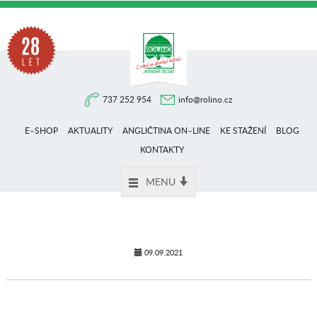
Na
737 252 954
info@rolino.cz
trhu
E–SHOP
AKTUALITY
ANGLIČTINA ON–LINE
KE STAŽENÍ
BLOG
více
KONTAKTY
MENU
než
28
09.09.2021
let