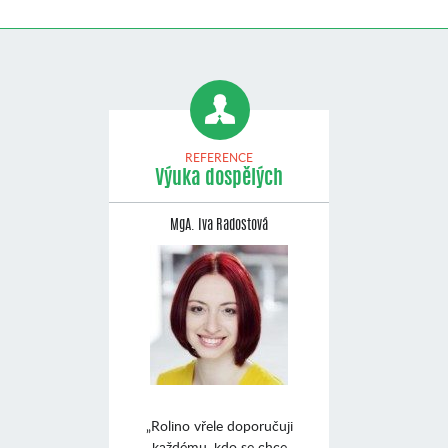
REFERENCE
Výuka dospělých
MgA. Iva Radostová
„Rolino vřele doporučuji
každému, kdo se chce