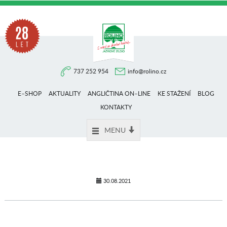
Na
737 252 954
info@rolino.cz
trhu
E–SHOP
AKTUALITY
ANGLIČTINA ON–LINE
KE STAŽENÍ
BLOG
více
KONTAKTY
MENU
než
28
30.08.2021
let