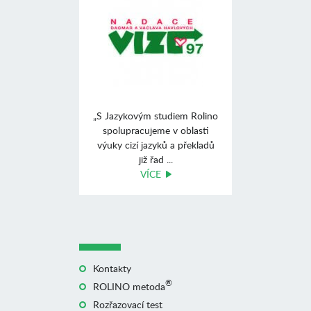
„S Jazykovým studiem Rolino
spolupracujeme v oblasti
výuky cizí jazyků a překladů
již řad ...
VÍCE
Kontakty
®
ROLINO metoda
Rozřazovací test