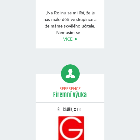
„Na Rolinu se mi líbí, že je
nás málo dětí ve skupince a
že máme skvělého učitele.
Nemusím se ...
VÍCE
REFERENCE
Firemní výuka
G – CLARK, s.r.o.