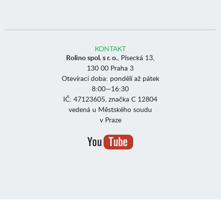
KONTAKT
Rolino spol. s r. o.
, Písecká 13,
130 00 Praha 3
Otevírací doba: pondělí až pátek
8:00—16:30
IČ: 47123605, značka C 12804
vedená u Městského soudu
v Praze