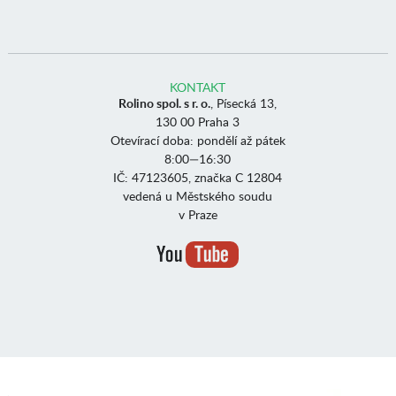
KONTAKT
Rolino spol. s r. o.
, Písecká 13,
130 00 Praha 3
Otevírací doba: pondělí až pátek
8:00—16:30
IČ: 47123605, značka C 12804
vedená u Městského soudu
v Praze