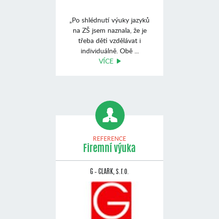
„Po shlédnutí výuky jazyků
na ZŠ jsem naznala, že je
třeba děti vzdělávat i
individuálně. Obě ...
VÍCE
REFERENCE
Firemní výuka
G – CLARK, s.r.o.