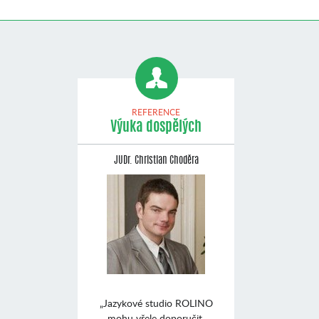
REFERENCE
Výuka dospělých
JUDr. Christian Choděra
„Jazykové studio ROLINO
mohu vřele doporučit.