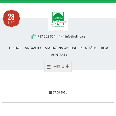
Na
737 252 954
info@rolino.cz
trhu
E–SHOP
AKTUALITY
ANGLIČTINA ON–LINE
KE STAŽENÍ
BLOG
více
KONTAKTY
MENU
než
28
27.08.2021
let