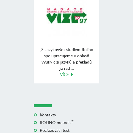
„S Jazykovým studiem Rolino
spolupracujeme v oblasti
výuky cizí jazyků a překladů
již řad ...
VÍCE
Kontakty
®
ROLINO metoda
Rozřazovací test