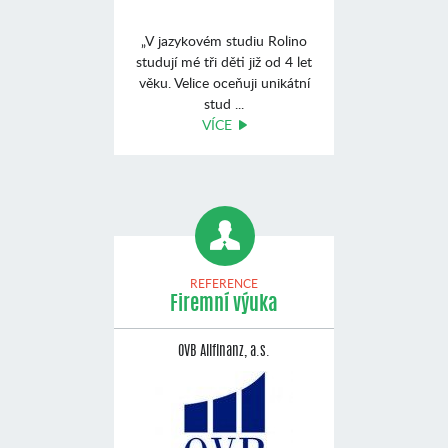
„V jazykovém studiu Rolino
studují mé tři děti již od 4 let
věku. Velice oceňuji unikátní
stud ...
VÍCE
REFERENCE
Firemní výuka
OVB Allfinanz, a.s.