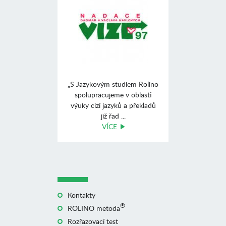
„S Jazykovým studiem Rolino
spolupracujeme v oblasti
výuky cizí jazyků a překladů
již řad ...
VÍCE
Kontakty
®
ROLINO metoda
Rozřazovací test