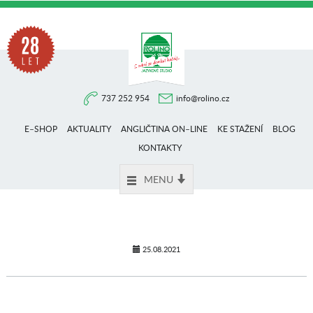
Na
737 252 954
info@rolino.cz
trhu
E–SHOP
AKTUALITY
ANGLIČTINA ON–LINE
KE STAŽENÍ
BLOG
více
KONTAKTY
MENU
než
28
25.08.2021
let