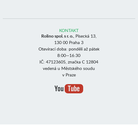
KONTAKT
Rolino spol. s r. o.
, Písecká 13,
130 00 Praha 3
Otevírací doba: pondělí až pátek
8:00—16:30
IČ: 47123605, značka C 12804
vedená u Městského soudu
v Praze