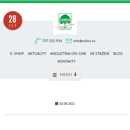
Na
737 252 954
info@rolino.cz
trhu
E–SHOP
AKTUALITY
ANGLIČTINA ON–LINE
KE STAŽENÍ
BLOG
více
KONTAKTY
MENU
než
28
02.08.2021
let