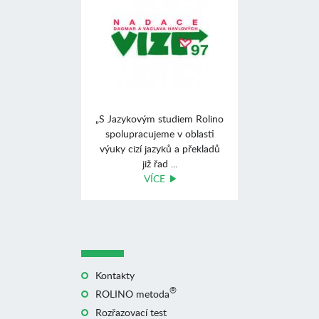
„S Jazykovým studiem Rolino
spolupracujeme v oblasti
výuky cizí jazyků a překladů
již řad ...
VÍCE
Kontakty
®
ROLINO metoda
Rozřazovací test