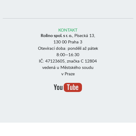
KONTAKT
Rolino spol. s r. o.
, Písecká 13,
130 00 Praha 3
Otevírací doba: pondělí až pátek
8:00—16:30
IČ: 47123605, značka C 12804
vedená u Městského soudu
v Praze