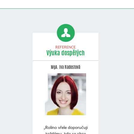
REFERENCE
Výuka dospělých
MgA. Iva Radostová
„Rolino vřele doporučuji
každému, kdo se chce