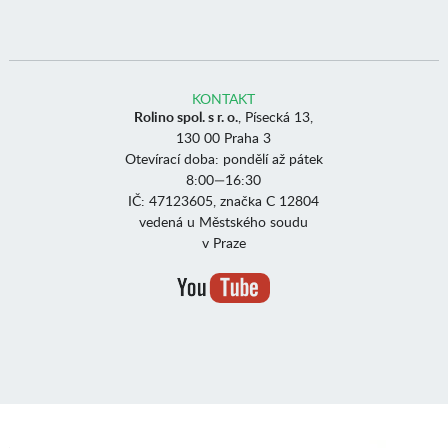
KONTAKT
Rolino spol. s r. o.
, Písecká 13,
130 00 Praha 3
Otevírací doba: pondělí až pátek
8:00—16:30
IČ: 47123605, značka C 12804
vedená u Městského soudu
v Praze