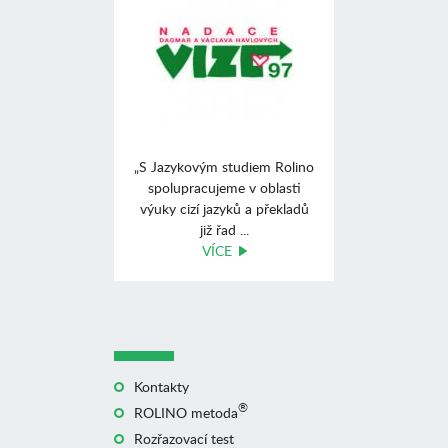
„S Jazykovým studiem Rolino
spolupracujeme v oblasti
výuky cizí jazyků a překladů
již řad ...
VÍCE
Kontakty
®
ROLINO metoda
Rozřazovací test