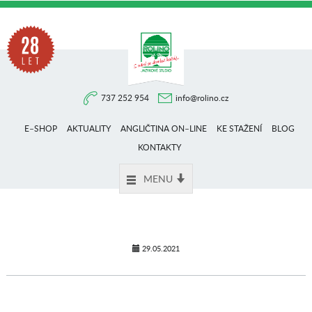
Na
737 252 954
info@rolino.cz
trhu
E–SHOP
AKTUALITY
ANGLIČTINA ON–LINE
KE STAŽENÍ
BLOG
více
KONTAKTY
MENU
než
28
29.05.2021
let