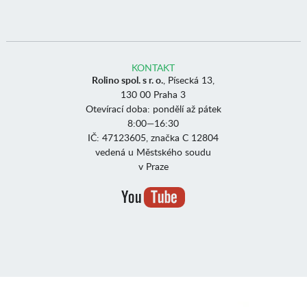
KONTAKT
Rolino spol. s r. o.
, Písecká 13,
130 00 Praha 3
Otevírací doba: pondělí až pátek
8:00—16:30
IČ: 47123605, značka C 12804
vedená u Městského soudu
v Praze