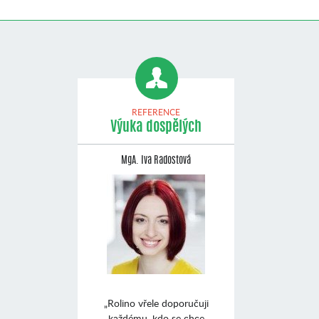
REFERENCE
Výuka dospělých
MgA. Iva Radostová
„Rolino vřele doporučuji
každému, kdo se chce