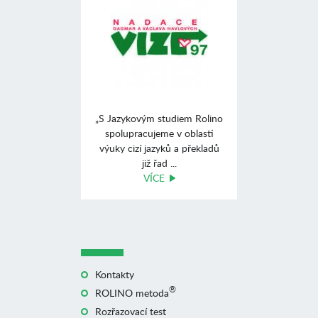
„S Jazykovým studiem Rolino
spolupracujeme v oblasti
výuky cizí jazyků a překladů
již řad ...
VÍCE
Kontakty
®
ROLINO metoda
Rozřazovací test