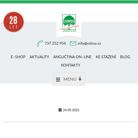
Na
737 252 954
info@rolino.cz
trhu
E–SHOP
AKTUALITY
ANGLIČTINA ON–LINE
KE STAŽENÍ
BLOG
více
KONTAKTY
MENU
než
28
24.05.2021
let