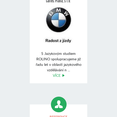
CarTec Praha, s r.o.
S Jazykovým studiem
ROLINO spolupracujeme již
řadu let v oblasti jazykového
vzdělávání n ...
VÍCE
REFERENCE