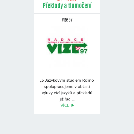
Překlady a tlumočení
Vize 97
„S Jazykovým studiem Rolino
spolupracujeme v oblasti
výuky cizí jazyků a překladů
již řad ...
VÍCE