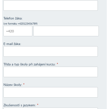
Telefon žáka:
(ve formátu +420123456789)
E-mail žáka:
Třída a typ školy při zahájení kurzu:
*
Název školy:
*
Zkušenosti s jazykem:
*