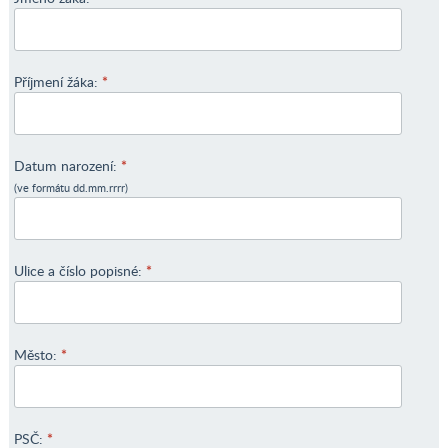
Příjmení žáka:
*
Datum narození:
*
(ve formátu dd.mm.rrrr)
Ulice a číslo popisné:
*
Město:
*
PSČ:
*