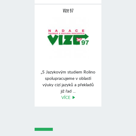
Vize 97
„S Jazykovým studiem Rolino
spolupracujeme v oblasti
výuky cizí jazyků a překladů
již řad ...
VÍCE