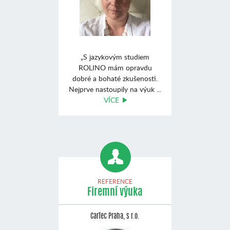
„S jazykovým studiem
ROLINO mám opravdu
dobré a bohaté zkušenosti.
Nejprve nastoupily na výuk ...
VÍCE
REFERENCE
Firemní výuka
CarTec Praha, s r.o.