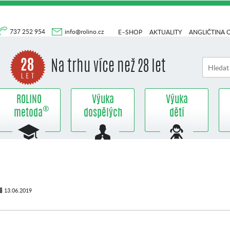
737 252 954
info@rolino.cz
E–SHOP
AKTUALITY
ANGLIČTINA 
Na trhu více než 28 let
ROLINO
Výuka
Výuka
®
metoda
dospělých
dětí
13.06.2019