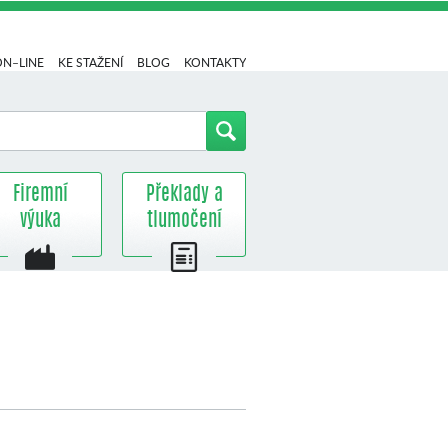
ON–LINE
KE STAŽENÍ
BLOG
KONTAKTY
Firemní
Překlady a
výuka
tlumočení