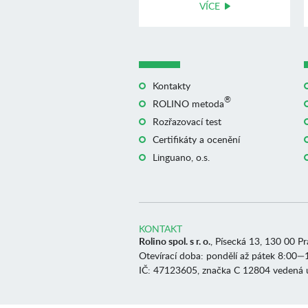
VÍCE
Kontakty
®
ROLINO metoda
Rozřazovací test
Certifikáty a ocenění
Linguano, o.s.
KONTAKT
Rolino spol. s r. o.
, Písecká 13, 130 00 P
Otevírací doba: pondělí až pátek 8:00—
IČ: 47123605, značka C 12804 vedená 