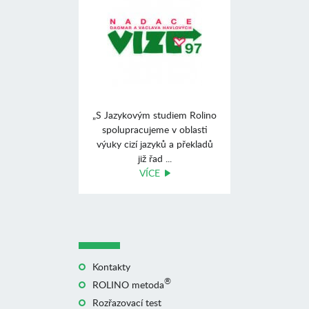
„S Jazykovým studiem Rolino
spolupracujeme v oblasti
výuky cizí jazyků a překladů
již řad ...
VÍCE
Kontakty
®
ROLINO metoda
Rozřazovací test