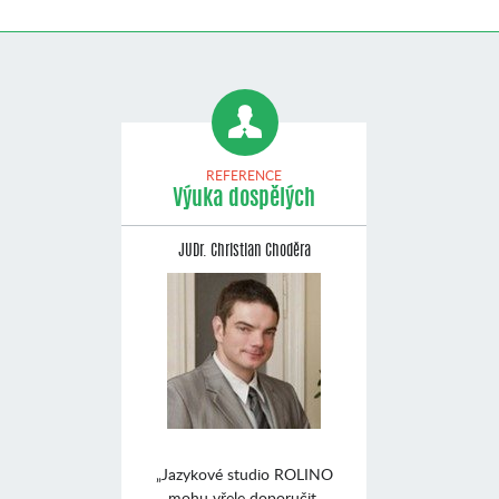
REFERENCE
Výuka dospělých
JUDr. Christian Choděra
„Jazykové studio ROLINO
mohu vřele doporučit.