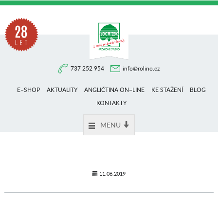
Na
737 252 954
info@rolino.cz
trhu
E–SHOP
AKTUALITY
ANGLIČTINA ON–LINE
KE STAŽENÍ
BLOG
více
KONTAKTY
MENU
než
28
11.06.2019
let