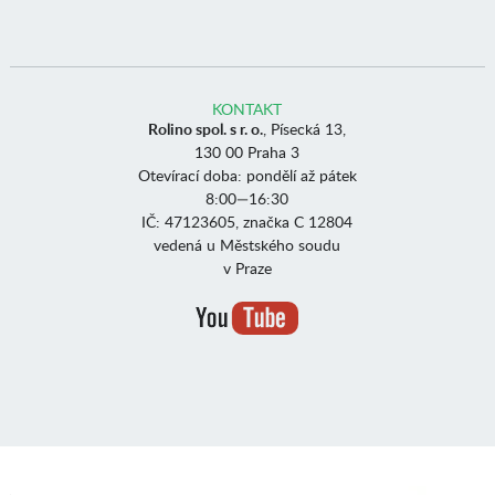
KONTAKT
Rolino spol. s r. o.
, Písecká 13,
130 00 Praha 3
Otevírací doba: pondělí až pátek
8:00—16:30
IČ: 47123605, značka C 12804
vedená u Městského soudu
v Praze