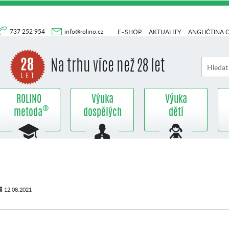
737 252 954
info@rolino.cz
E–SHOP
AKTUALITY
ANGLIČTINA 
Na trhu více než 28 let
ROLINO
Výuka
Výuka
®
metoda
dospělých
dětí
12.08.2021