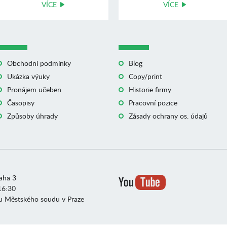
VÍCE
výuku angli ...
VÍCE
Obchodní podmínky
Blog
Ukázka výuky
Copy/print
Pronájem učeben
Historie firmy
Časopisy
Pracovní pozice
Způsoby úhrady
Zásady ochrany os. údajů
raha 3
16:30
u Městského soudu v Praze