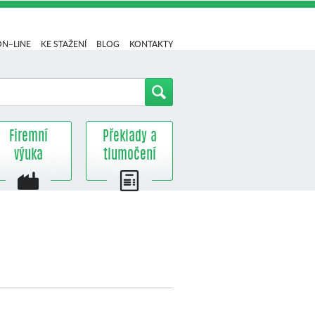
ON–LINE
KE STAŽENÍ
BLOG
KONTAKTY
Firemní
Překlady a
výuka
tlumočení