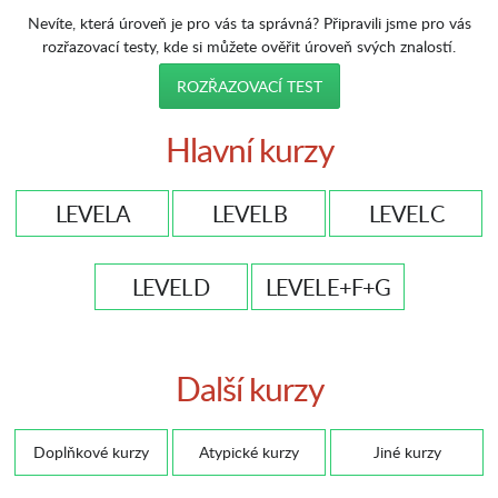
Nevíte, která úroveň je pro vás ta správná? Připravili jsme pro vás
rozřazovací testy, kde si můžete ověřit úroveň svých znalostí.
ROZŘAZOVACÍ TEST
Hlavní kurzy
LEVEL A
LEVEL B
LEVEL C
LEVEL D
LEVEL E+F+G
Další kurzy
Doplňkové kurzy
Atypické kurzy
Jiné kurzy