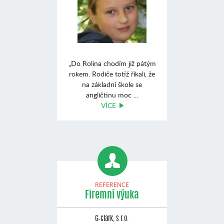
„Do Rolina chodím již pátým
rokem. Rodiče totiž říkali, že
na základní škole se
angličtinu moc ...
VÍCE
REFERENCE
Firemní výuka
G–clark, s r.o.