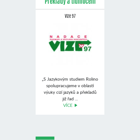
Překlady a tlumočení
Vize 97
„S Jazykovým studiem Rolino
spolupracujeme v oblasti
výuky cizí jazyků a překladů
již řad ...
VÍCE