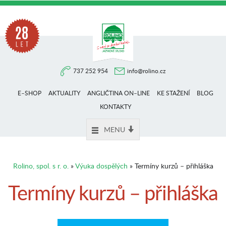
Na
737 252 954
info@rolino.cz
trhu
E–SHOP
AKTUALITY
ANGLIČTINA ON–LINE
KE STAŽENÍ
BLOG
více
KONTAKTY
MENU
než
Rolino, spol. s r. o.
»
Výuka dospělých
» Termíny kurzů – přihláška
28
Termíny kurzů – přihláška
let