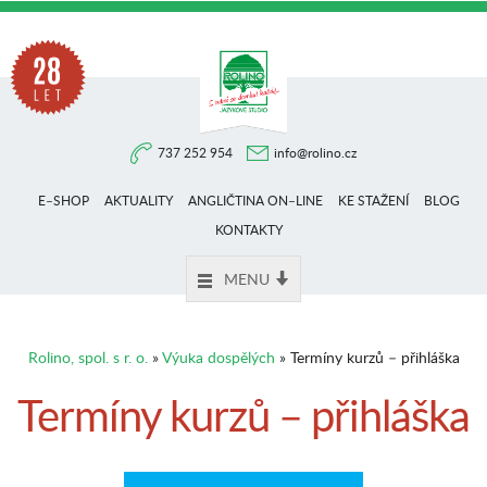
Na
737 252 954
info@rolino.cz
trhu
E–SHOP
AKTUALITY
ANGLIČTINA ON–LINE
KE STAŽENÍ
BLOG
více
KONTAKTY
MENU
než
Rolino, spol. s r. o.
»
Výuka dospělých
» Termíny kurzů – přihláška
28
Termíny kurzů – přihláška
let