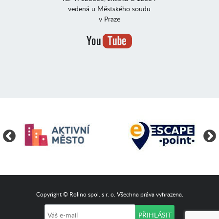
vedená u Městského soudu
v Praze
Copyright © Rolino spol. s r. o. Všechna práva vyhrazena.