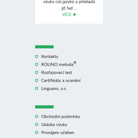
výuky cizí jazyků a překladů
již řad ...
VÍCE
Kontakty
®
ROLINO metoda
Rozřazovací test
Certifikáty a ocenění
Linguano, o.s.
Obchodní podmínky
Ukázka výuky
Pronájem učeben