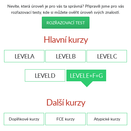
Nevíte, která úroveň je pro vás ta správná? Připravili jsme pro vás
rozřazovací testy, kde si můžete ověřit úroveň svých znalostí.
ROZŘAZOVACÍ TEST
Hlavní kurzy
LEVEL A
LEVEL B
LEVEL C
LEVEL D
LEVEL E+F+G
Další kurzy
Doplňkové kurzy
FCE kurzy
Atypické kurzy