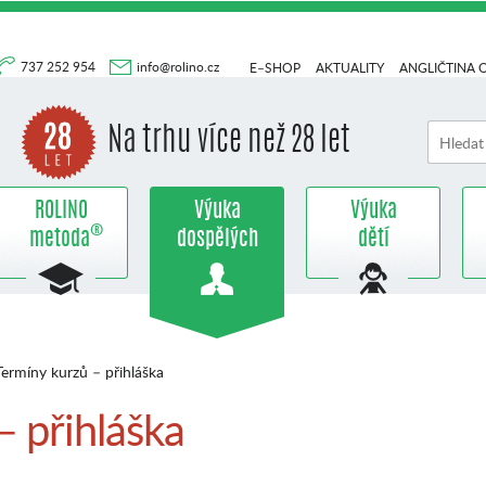
737 252 954
info@rolino.cz
E–SHOP
AKTUALITY
ANGLIČTINA 
Na trhu více než 28 let
ROLINO
Výuka
Výuka
®
metoda
dospělých
dětí
ermíny kurzů – přihláška
– přihláška