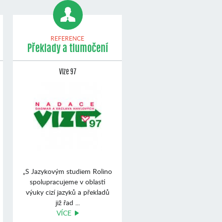
REFERENCE
Překlady a tlumočení
Vize 97
„S Jazykovým studiem Rolino
spolupracujeme v oblasti
výuky cizí jazyků a překladů
již řad ...
VÍCE