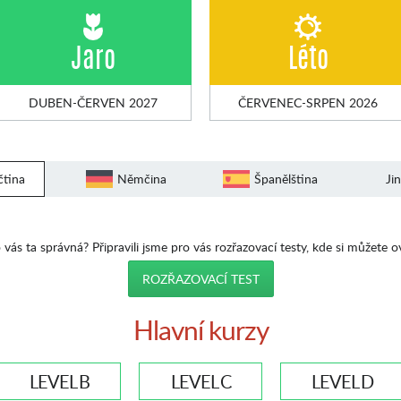
Jaro
Léto
DUBEN-ČERVEN 2027
ČERVENEC-SRPEN 2026
čtina
Němčina
Španělština
Ji
 vás ta správná? Připravili jsme pro vás rozřazovací testy, kde si můžete o
ROZŘAZOVACÍ TEST
Hlavní kurzy
LEVEL B
LEVEL C
LEVEL D