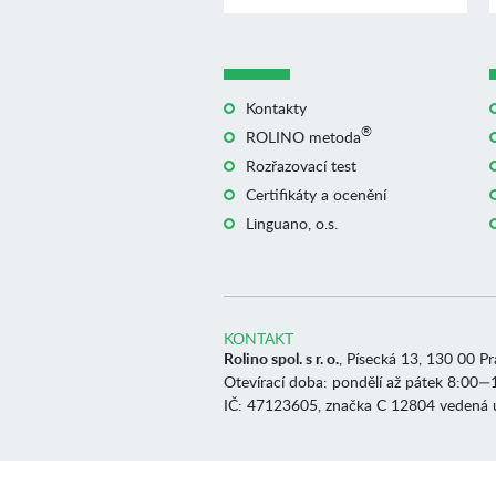
Kontakty
®
ROLINO metoda
Rozřazovací test
Certifikáty a ocenění
Linguano, o.s.
KONTAKT
Rolino spol. s r. o.
, Písecká 13, 130 00 P
Otevírací doba: pondělí až pátek 8:00—
IČ: 47123605, značka C 12804 vedená 