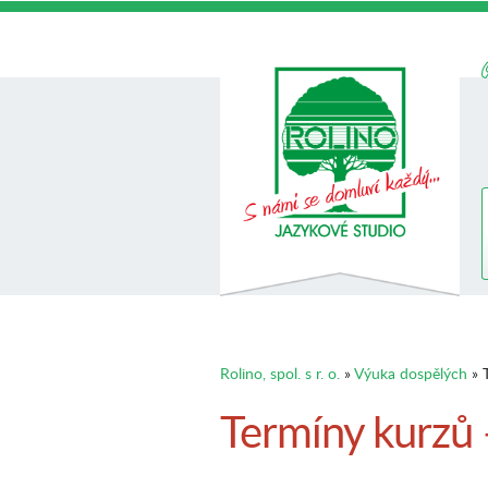
Rolino, spol. s r. o.
»
Výuka dospělých
» T
Termíny kurzů 