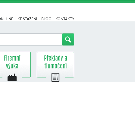
ON–LINE
KE STAŽENÍ
BLOG
KONTAKTY
Firemní
Překlady a
výuka
tlumočení