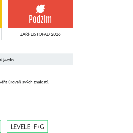
Podzim
ZÁŘÍ-LISTOPAD 2026
né jazyky
věřit úroveň svých znalostí.
LEVEL E+F+G