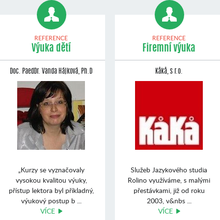
REFERENCE
REFERENCE
Výuka dětí
Firemní výuka
Doc. PaedDr. Vanda Hájková, Ph.D
Kåkå, s r.o.
„Kurzy se vyznačovaly
Služeb Jazykového studia
vysokou kvalitou výuky,
Rolino využíváme, s malými
přístup lektora byl příkladný,
přestávkami, již od roku
výukový postup b ...
2003, v&nbs ...
VÍCE
VÍCE