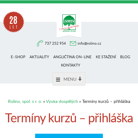
Na
737 252 954
info@rolino.cz
trhu
E–SHOP
AKTUALITY
ANGLIČTINA ON–LINE
KE STAŽENÍ
BLOG
více
KONTAKTY
MENU
než
Rolino, spol. s r. o.
»
Výuka dospělých
» Termíny kurzů – přihláška
28
Termíny kurzů – přihláška
let