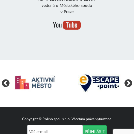
vedená u Městského soudu
v Praze
Copyright © Rolino spol. s r. o. Všechna práva vyhrazena.