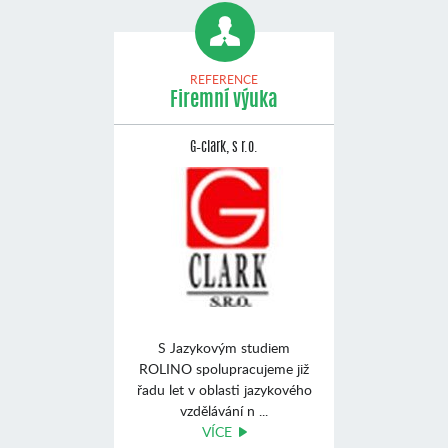
REFERENCE
Firemní výuka
G–clark, s r.o.
S Jazykovým studiem
ROLINO spolupracujeme již
řadu let v oblasti jazykového
vzdělávání n ...
VÍCE