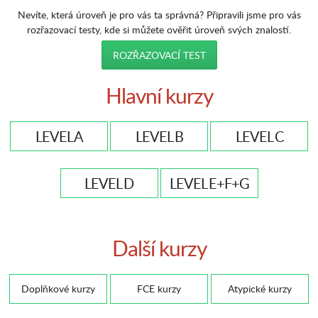
Nevíte, která úroveň je pro vás ta správná? Připravili jsme pro vás
rozřazovací testy, kde si můžete ověřit úroveň svých znalostí.
ROZŘAZOVACÍ TEST
Hlavní kurzy
LEVEL A
LEVEL B
LEVEL C
LEVEL D
LEVEL E+F+G
Další kurzy
Doplňkové kurzy
FCE kurzy
Atypické kurzy