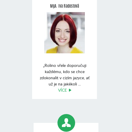
MgA. Iva Radostová
„Rolino vřele doporučuji
každému, kdo se chce
zdokonalit v cizím jazyce, ať
už je na jakékoli ...
VÍCE