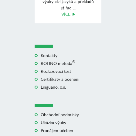
výuky cizí jazyků a překladů
již řad ...
VÍCE
Kontakty
®
ROLINO metoda
Rozřazovací test
Certifikáty a ocenění
Linguano, o.s.
Obchodní podmínky
Ukázka výuky
Pronájem učeben