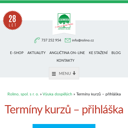
Na
737 252 954
info@rolino.cz
trhu
E–SHOP
AKTUALITY
ANGLIČTINA ON–LINE
KE STAŽENÍ
BLOG
více
KONTAKTY
MENU
než
Rolino, spol. s r. o.
»
Výuka dospělých
» Termíny kurzů – přihláška
28
Termíny kurzů – přihláška
let