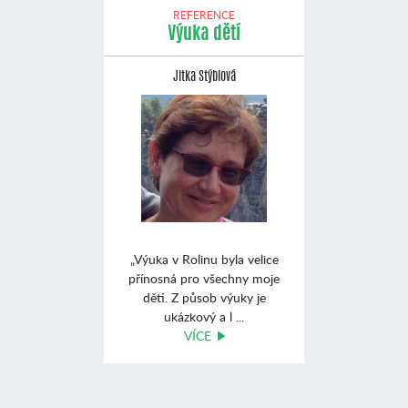
REFERENCE
Výuka dětí
Jitka Stýblová
„Výuka v Rolinu byla velice
přínosná pro všechny moje
děti. Z působ výuky je
ukázkový a l ...
VÍCE