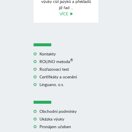
výuky cizí jazyků a překladů
již řad ...
VÍCE
Kontakty
®
ROLINO metoda
Rozřazovací test
Certifikáty a ocenění
Linguano, o.s.
Obchodní podmínky
Ukázka výuky
Pronájem učeben