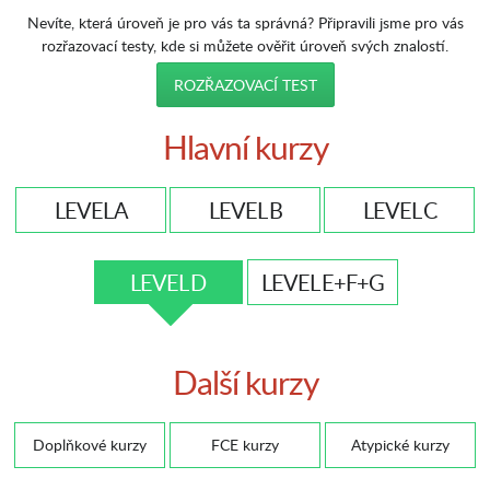
Nevíte, která úroveň je pro vás ta správná? Připravili jsme pro vás
rozřazovací testy, kde si můžete ověřit úroveň svých znalostí.
ROZŘAZOVACÍ TEST
Hlavní kurzy
LEVEL A
LEVEL B
LEVEL C
LEVEL D
LEVEL E+F+G
Další kurzy
Doplňkové kurzy
FCE kurzy
Atypické kurzy