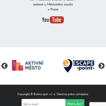
vedená u Městského soudu
v Praze
Copyright © Rolino spol. s r. o. Všechna práva vyhrazena.