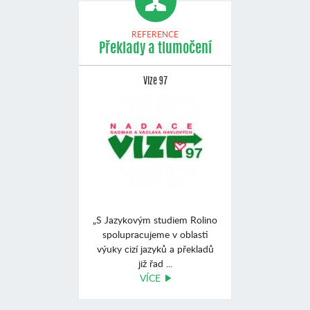
REFERENCE
Překlady a tlumočení
Vize 97
„S Jazykovým studiem Rolino
spolupracujeme v oblasti
výuky cizí jazyků a překladů
již řad ...
VÍCE