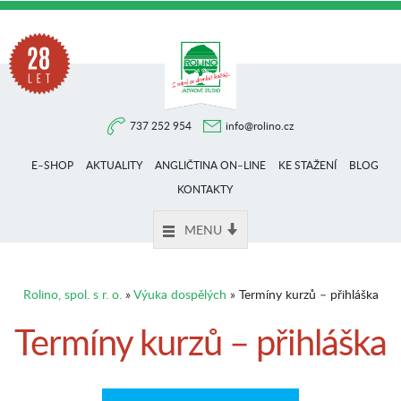
Na
737 252 954
info@rolino.cz
trhu
E–SHOP
AKTUALITY
ANGLIČTINA ON–LINE
KE STAŽENÍ
BLOG
více
KONTAKTY
MENU
než
Rolino, spol. s r. o.
»
Výuka dospělých
» Termíny kurzů – přihláška
28
Termíny kurzů – přihláška
let