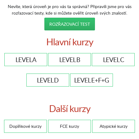
Nevíte, která úroveň je pro vás ta správná? Připravili jsme pro vás
rozřazovací testy, kde si můžete ověřit úroveň svých znalostí.
ROZŘAZOVACÍ TEST
Hlavní kurzy
LEVEL A
LEVEL B
LEVEL C
LEVEL D
LEVEL E+F+G
Další kurzy
Doplňkové kurzy
FCE kurzy
Atypické kurzy