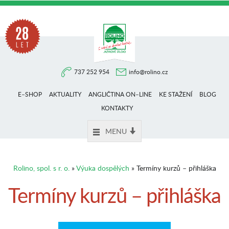
Na
737 252 954
info@rolino.cz
trhu
E–SHOP
AKTUALITY
ANGLIČTINA ON–LINE
KE STAŽENÍ
BLOG
více
KONTAKTY
MENU
než
Rolino, spol. s r. o.
»
Výuka dospělých
» Termíny kurzů – přihláška
28
Termíny kurzů – přihláška
let