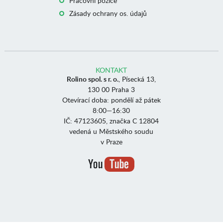
Pracovní pozice
Zásady ochrany os. údajů
KONTAKT
Rolino spol. s r. o.
, Písecká 13,
130 00 Praha 3
Otevírací doba: pondělí až pátek
8:00—16:30
IČ: 47123605, značka C 12804
vedená u Městského soudu
v Praze