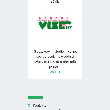
Vize 97
„S Jazykovým studiem Rolino
spolupracujeme v oblasti
výuky cizí jazyků a překladů
již řad ...
VÍCE
Kontakty