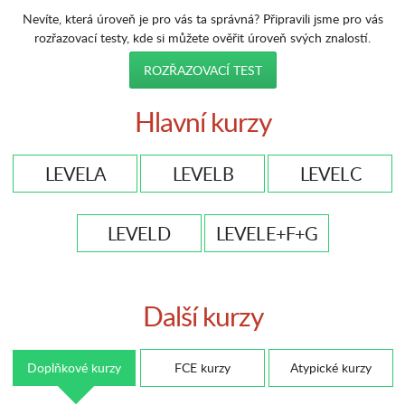
Nevíte, která úroveň je pro vás ta správná? Připravili jsme pro vás
rozřazovací testy, kde si můžete ověřit úroveň svých znalostí.
ROZŘAZOVACÍ TEST
Hlavní kurzy
LEVEL A
LEVEL B
LEVEL C
LEVEL D
LEVEL E+F+G
Další kurzy
Doplňkové kurzy
FCE kurzy
Atypické kurzy