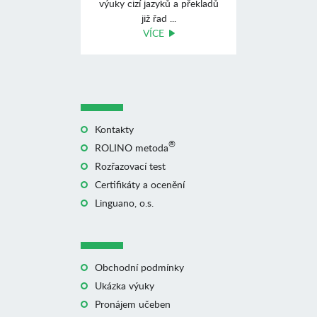
výuky cizí jazyků a překladů
již řad ...
VÍCE
Kontakty
®
ROLINO metoda
Rozřazovací test
Certifikáty a ocenění
Linguano, o.s.
Obchodní podmínky
Ukázka výuky
Pronájem učeben