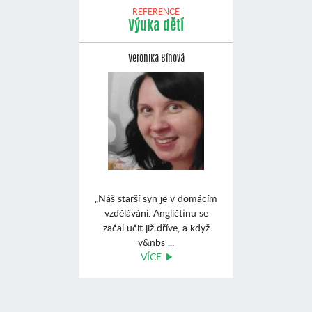
REFERENCE
Výuka dětí
Veronika Bínová
„Náš starší syn je v domácím
vzdělávání. Angličtinu se
začal učit již dříve, a když
v&nbs ...
VÍCE