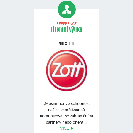
REFERENCE
Firemní výuka
ZOTT s. r. o.
„Musím říci, že schopnost
našich zaměstnanců
komunikovat se zahraničními
partnery nebo orient ...
VÍCE