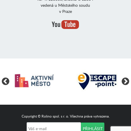
vedená u Městského soudu
v Praze
Copyright © Rolino spol. s r. o. Všechna práva vyhrazena.