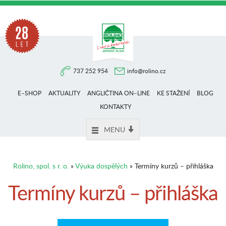
Na
737 252 954
info@rolino.cz
trhu
E–SHOP
AKTUALITY
ANGLIČTINA ON–LINE
KE STAŽENÍ
BLOG
více
KONTAKTY
MENU
než
Rolino, spol. s r. o.
»
Výuka dospělých
» Termíny kurzů – přihláška
28
Termíny kurzů – přihláška
let