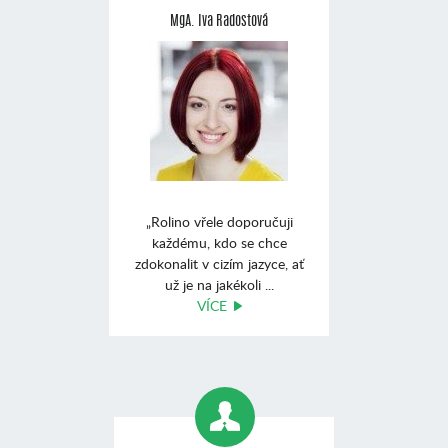
MgA. Iva Radostová
„Rolino vřele doporučuji
každému, kdo se chce
zdokonalit v cizím jazyce, ať
už je na jakékoli ...
VÍCE