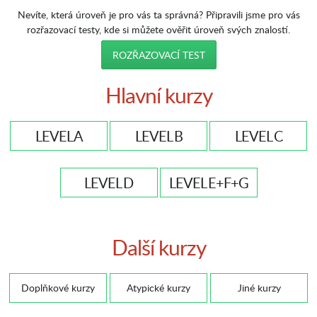
Nevíte, která úroveň je pro vás ta správná? Připravili jsme pro vás
rozřazovací testy, kde si můžete ověřit úroveň svých znalostí.
ROZŘAZOVACÍ TEST
Hlavní kurzy
LEVEL A
LEVEL B
LEVEL C
LEVEL D
LEVEL E+F+G
Další kurzy
Doplňkové kurzy
Atypické kurzy
Jiné kurzy