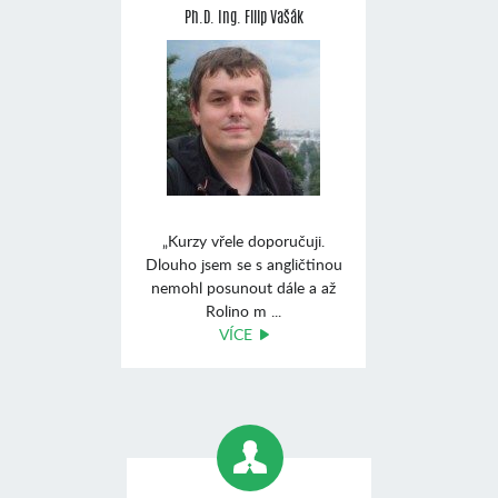
Ph.D. Ing. Filip Vašák
„Kurzy vřele doporučuji.
Dlouho jsem se s angličtinou
nemohl posunout dále a až
Rolino m ...
VÍCE