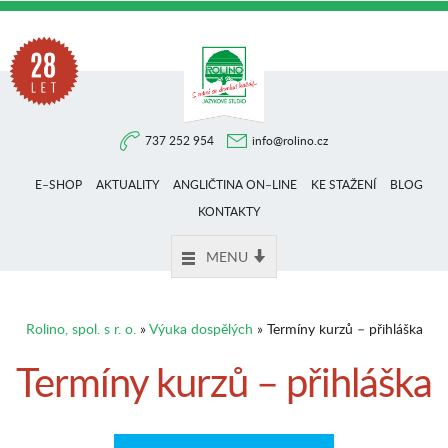
Na
737 252 954
info@rolino.cz
trhu
E–SHOP
AKTUALITY
ANGLIČTINA ON–LINE
KE STAŽENÍ
BLOG
více
KONTAKTY
MENU
než
Rolino, spol. s r. o.
»
Výuka dospělých
» Termíny kurzů – přihláška
28
Termíny kurzů – přihláška
let