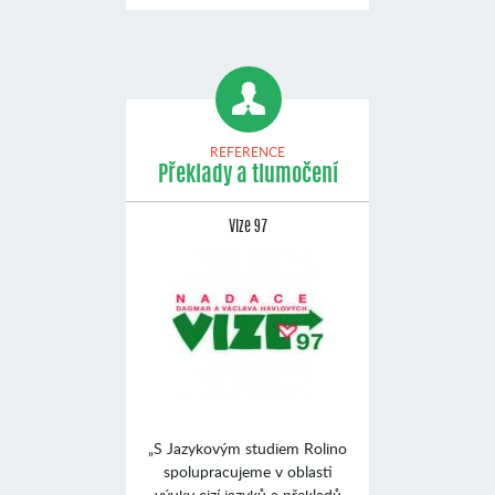
REFERENCE
Překlady a tlumočení
Vize 97
„S Jazykovým studiem Rolino
spolupracujeme v oblasti
výuky cizí jazyků a překladů