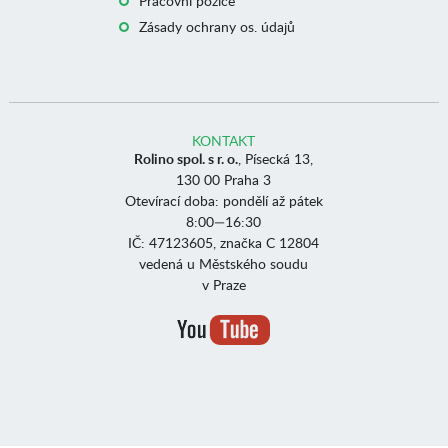
Pracovní pozice
Zásady ochrany os. údajů
KONTAKT
Rolino spol. s r. o.
, Písecká 13,
130 00 Praha 3
Otevírací doba: pondělí až pátek
8:00—16:30
IČ: 47123605, značka C 12804
vedená u Městského soudu
v Praze