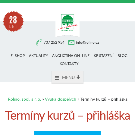
Na
737 252 954
info@rolino.cz
trhu
E–SHOP
AKTUALITY
ANGLIČTINA ON–LINE
KE STAŽENÍ
BLOG
více
KONTAKTY
MENU
než
Rolino, spol. s r. o.
»
Výuka dospělých
» Termíny kurzů – přihláška
28
Termíny kurzů – přihláška
let