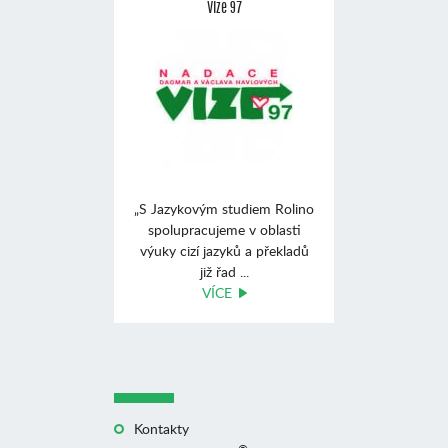
Vize 97
„S Jazykovým studiem Rolino
spolupracujeme v oblasti
výuky cizí jazyků a překladů
již řad ...
VÍCE
Kontakty