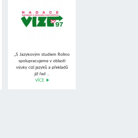
„S Jazykovým studiem Rolino
spolupracujeme v oblasti
výuky cizí jazyků a překladů
již řad ...
VÍCE