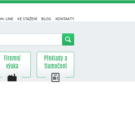
ON–LINE
KE STAŽENÍ
BLOG
KONTAKTY
Firemní
Překlady a
výuka
tlumočení