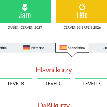
Jaro
Léto
DUBEN-ČERVEN 2027
ČERVENEC-SRPEN 2026
čtina
Němčina
Španělština
Ji
Hlavní kurzy
LEVEL B
LEVEL C
LEVEL D
Další kurzy