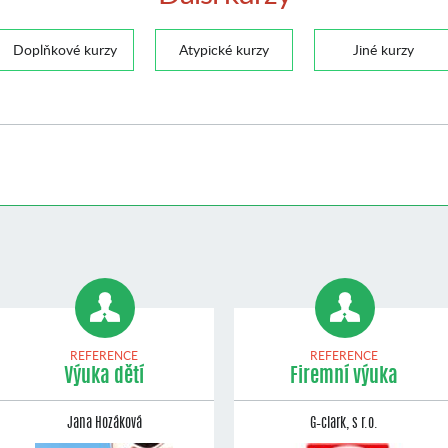
Doplňkové kurzy
Atypické kurzy
Jiné kurzy
REFERENCE
REFERENCE
Výuka dětí
Firemní výuka
Jana Hozáková
G–clark, s r.o.