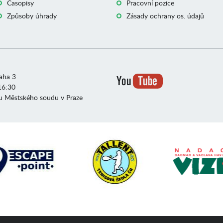
Časopisy
Pracovní pozice
Způsoby úhrady
Zásady ochrany os. údajů
raha 3
16:30
u Městského soudu v Praze