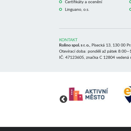
Certifikáty a ocenění
Linguano, o.s.
KONTAKT
Rolino spol. s r. o.
, Písecká 13, 130 00 P
Otevírací doba: pondělí až pátek 8:00—
IČ: 47123605, značka C 12804 vedená 