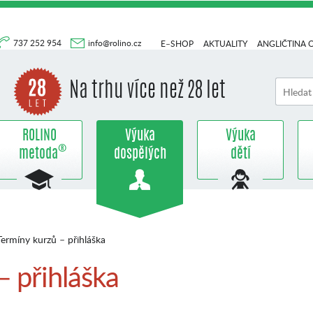
737 252 954
info@rolino.cz
E–SHOP
AKTUALITY
ANGLIČTINA 
Na trhu více než 28 let
ROLINO
Výuka
Výuka
®
metoda
dospělých
dětí
ermíny kurzů – přihláška
– přihláška