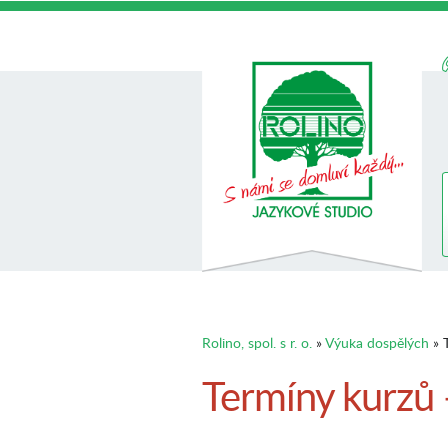
Rolino, spol. s r. o.
»
Výuka dospělých
» T
Termíny kurzů 