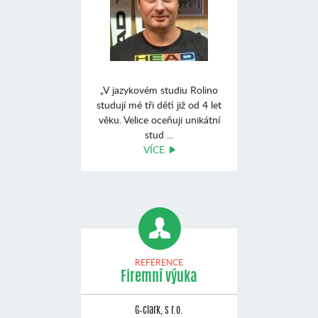
„V jazykovém studiu Rolino
studují mé tři děti již od 4 let
věku. Velice oceňuji unikátní
stud ...
VÍCE
REFERENCE
Firemní výuka
G–clark, s r.o.