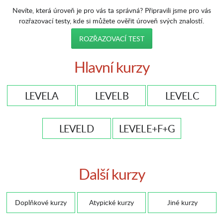
Nevíte, která úroveň je pro vás ta správná? Připravili jsme pro vás
rozřazovací testy, kde si můžete ověřit úroveň svých znalostí.
ROZŘAZOVACÍ TEST
Hlavní kurzy
LEVEL A
LEVEL B
LEVEL C
LEVEL D
LEVEL E+F+G
Další kurzy
Doplňkové kurzy
Atypické kurzy
Jiné kurzy