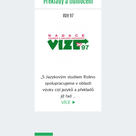
Překlady a tlumočení
Vize 97
„S Jazykovým studiem Rolino
spolupracujeme v oblasti
výuky cizí jazyků a překladů
již řad ...
VÍCE