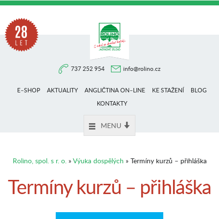
Na
737 252 954
info@rolino.cz
trhu
E–SHOP
AKTUALITY
ANGLIČTINA ON–LINE
KE STAŽENÍ
BLOG
více
KONTAKTY
MENU
než
Rolino, spol. s r. o.
»
Výuka dospělých
» Termíny kurzů – přihláška
28
Termíny kurzů – přihláška
let