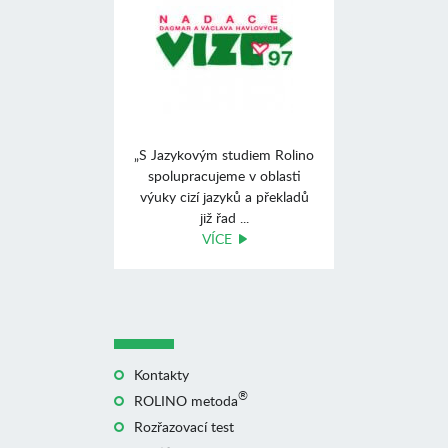
„S Jazykovým studiem Rolino
spolupracujeme v oblasti
výuky cizí jazyků a překladů
již řad ...
VÍCE
Kontakty
®
ROLINO metoda
Rozřazovací test