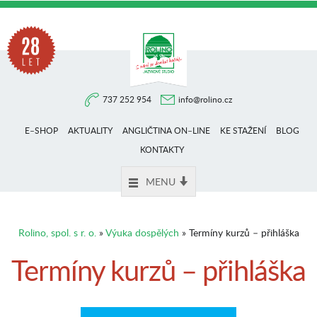
Na
737 252 954
info@rolino.cz
trhu
E–SHOP
AKTUALITY
ANGLIČTINA ON–LINE
KE STAŽENÍ
BLOG
více
KONTAKTY
MENU
než
Rolino, spol. s r. o.
»
Výuka dospělých
» Termíny kurzů – přihláška
28
Termíny kurzů – přihláška
let