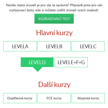
Nevíte, která úroveň je pro vás ta správná? Připravili jsme pro vás
rozřazovací testy, kde si můžete ověřit úroveň svých znalostí.
ROZŘAZOVACÍ TEST
Hlavní kurzy
LEVEL A
LEVEL B
LEVEL C
LEVEL D
LEVEL E+F+G
Další kurzy
Doplňkové kurzy
FCE kurzy
Atypické kurzy