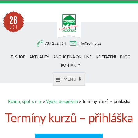
Na
737 252 954
info@rolino.cz
trhu
E–SHOP
AKTUALITY
ANGLIČTINA ON–LINE
KE STAŽENÍ
BLOG
více
KONTAKTY
MENU
než
Rolino, spol. s r. o.
»
Výuka dospělých
» Termíny kurzů – přihláška
28
Termíny kurzů – přihláška
let