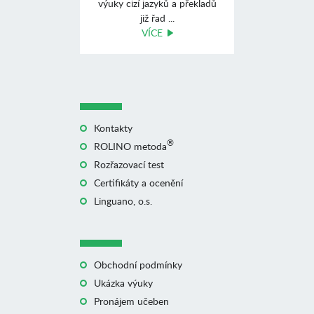
výuky cizí jazyků a překladů
již řad ...
VÍCE
Kontakty
®
ROLINO metoda
Rozřazovací test
Certifikáty a ocenění
Linguano, o.s.
Obchodní podmínky
Ukázka výuky
Pronájem učeben