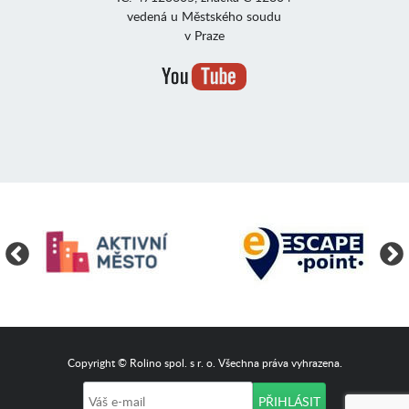
vedená u Městského soudu
v Praze
Copyright © Rolino spol. s r. o. Všechna práva vyhrazena.