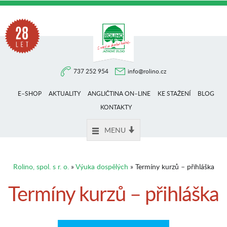
Na
737 252 954
info@rolino.cz
trhu
E–SHOP
AKTUALITY
ANGLIČTINA ON–LINE
KE STAŽENÍ
BLOG
více
KONTAKTY
MENU
než
Rolino, spol. s r. o.
»
Výuka dospělých
» Termíny kurzů – přihláška
28
Termíny kurzů – přihláška
let