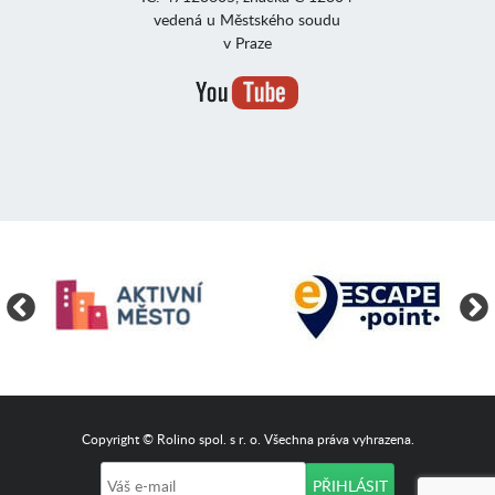
vedená u Městského soudu
v Praze
Copyright © Rolino spol. s r. o. Všechna práva vyhrazena.