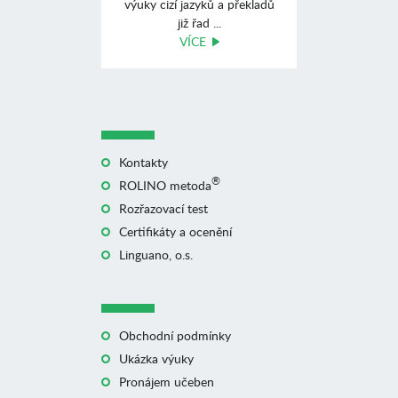
výuky cizí jazyků a překladů
již řad ...
VÍCE
Kontakty
®
ROLINO metoda
Rozřazovací test
Certifikáty a ocenění
Linguano, o.s.
Obchodní podmínky
Ukázka výuky
Pronájem učeben