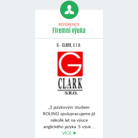
REFERENCE
Firemní výuka
G – CLARK, s.r.o.
„S jazykovým studiem
ROLINO spolupracujeme již
několik let na výuce
anglického jazyka. S výuk ...
VÍCE