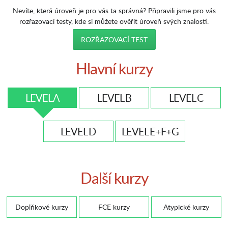
Nevíte, která úroveň je pro vás ta správná? Připravili jsme pro vás
rozřazovací testy, kde si můžete ověřit úroveň svých znalostí.
ROZŘAZOVACÍ TEST
Hlavní kurzy
LEVEL A
LEVEL B
LEVEL C
LEVEL D
LEVEL E+F+G
Další kurzy
Doplňkové kurzy
FCE kurzy
Atypické kurzy