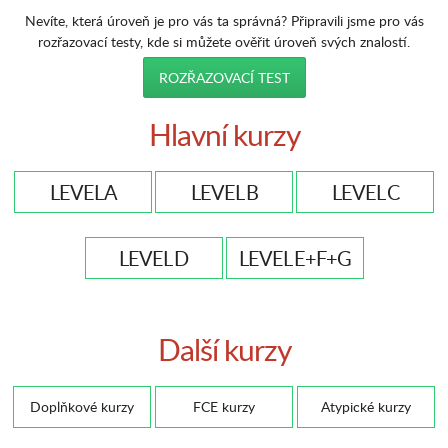
Nevíte, která úroveň je pro vás ta správná? Připravili jsme pro vás
rozřazovací testy, kde si můžete ověřit úroveň svých znalostí.
ROZŘAZOVACÍ TEST
Hlavní kurzy
LEVEL A
LEVEL B
LEVEL C
LEVEL D
LEVEL E+F+G
Další kurzy
Doplňkové kurzy
FCE kurzy
Atypické kurzy