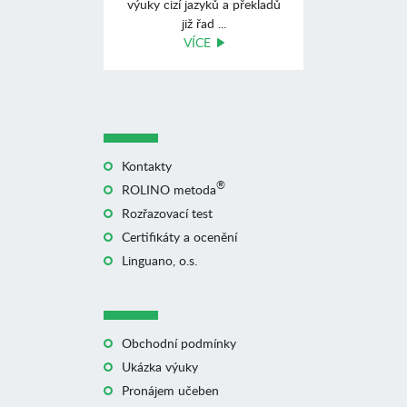
výuky cizí jazyků a překladů
již řad ...
VÍCE
Kontakty
®
ROLINO metoda
Rozřazovací test
Certifikáty a ocenění
Linguano, o.s.
Obchodní podmínky
Ukázka výuky
Pronájem učeben