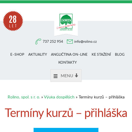
Na
737 252 954
info@rolino.cz
trhu
E–SHOP
AKTUALITY
ANGLIČTINA ON–LINE
KE STAŽENÍ
BLOG
více
KONTAKTY
MENU
než
Rolino, spol. s r. o.
»
Výuka dospělých
» Termíny kurzů – přihláška
28
Termíny kurzů – přihláška
let