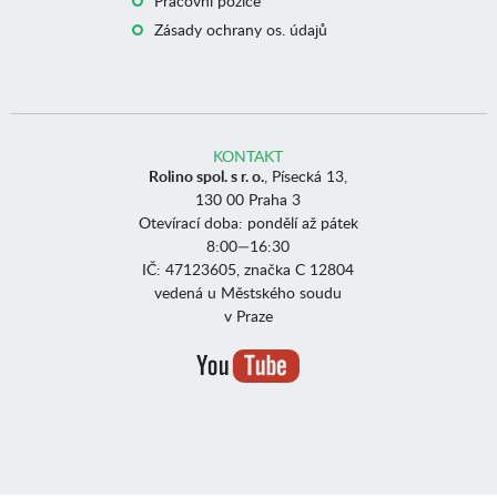
Pracovní pozice
Zásady ochrany os. údajů
KONTAKT
Rolino spol. s r. o.
, Písecká 13,
130 00 Praha 3
Otevírací doba: pondělí až pátek
8:00—16:30
IČ: 47123605, značka C 12804
vedená u Městského soudu
v Praze