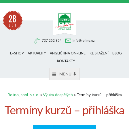
Na
737 252 954
info@rolino.cz
trhu
E–SHOP
AKTUALITY
ANGLIČTINA ON–LINE
KE STAŽENÍ
BLOG
více
KONTAKTY
MENU
než
Rolino, spol. s r. o.
»
Výuka dospělých
» Termíny kurzů – přihláška
28
Termíny kurzů – přihláška
let