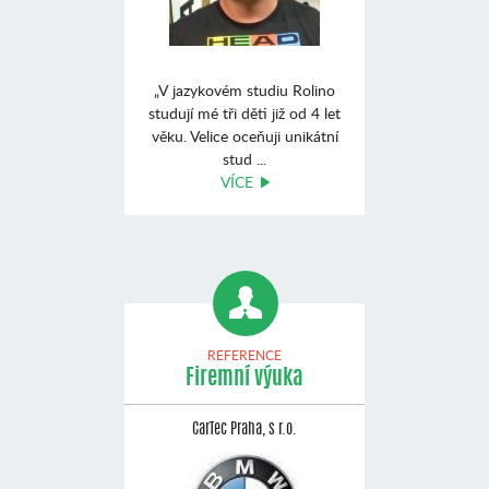
„V jazykovém studiu Rolino
studují mé tři děti již od 4 let
věku. Velice oceňuji unikátní
stud ...
VÍCE
REFERENCE
Firemní výuka
CarTec Praha, s r.o.