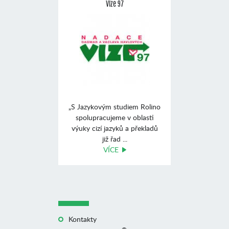
Vize 97
„S Jazykovým studiem Rolino
spolupracujeme v oblasti
výuky cizí jazyků a překladů
již řad ...
VÍCE
Kontakty