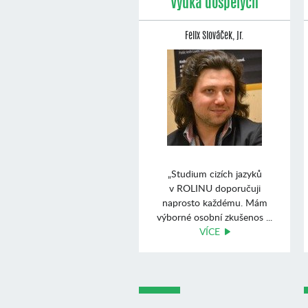
Výuka dospělých
Felix Slováček, jr.
„Studium cizích jazyků
v ROLINU doporučuji
naprosto každému. Mám
výborné osobní zkušenos ...
VÍCE