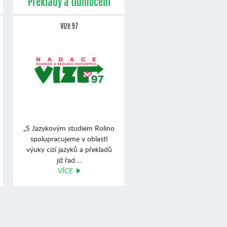
Překlady a tlumočení
Vize 97
„S Jazykovým studiem Rolino
spolupracujeme v oblasti
výuky cizí jazyků a překladů
již řad ...
VÍCE