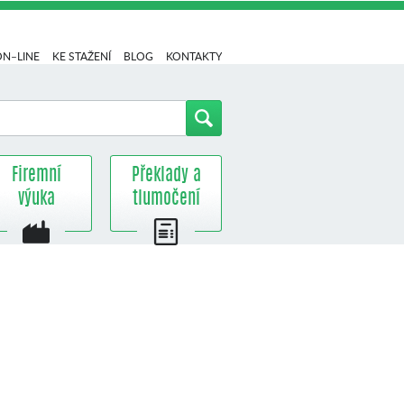
ON–LINE
KE STAŽENÍ
BLOG
KONTAKTY
Firemní
Překlady a
výuka
tlumočení