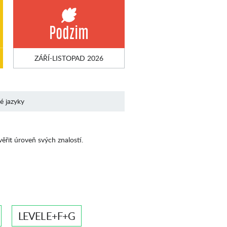
Podzim
ZÁŘÍ-LISTOPAD 2026
né jazyky
věřit úroveň svých znalostí.
LEVEL E+F+G