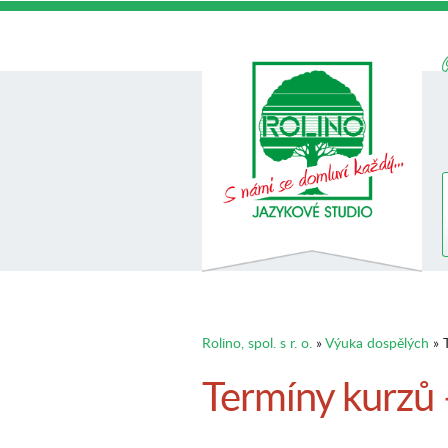
Rolino, spol. s r. o.
»
Výuka dospělých
» T
Termíny kurzů 