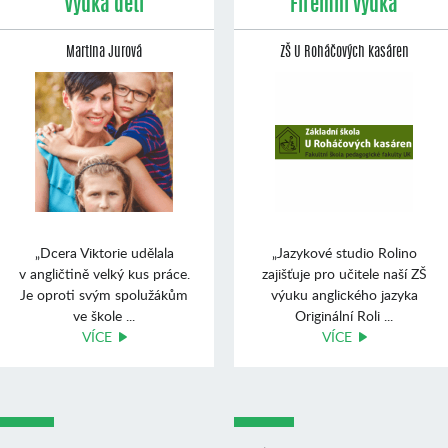
Výuka dětí
Firemní výuka
Martina Jurová
ZŠ U Roháčových kasáren
„Dcera Viktorie udělala
„Jazykové studio Rolino
v angličtině velký kus práce.
zajišťuje pro učitele naší ZŠ
Je oproti svým spolužákům
výuku anglického jazyka
ve škole ...
Originální Roli ...
VÍCE
VÍCE