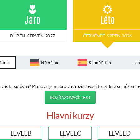
Jaro
Léto
DUBEN-ČERVEN 2027
ČERVENEC-SRPEN 2026
čtina
Němčina
Španělština
Ji
 vás ta správná? Připravili jsme pro vás rozřazovací testy, kde si můžete o
ROZŘAZOVACÍ TEST
Hlavní kurzy
LEVEL B
LEVEL C
LEVEL D