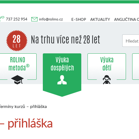
737 252 954
info@rolino.cz
E–SHOP
AKTUALITY
ANGLIČTINA 
Na trhu více než 28 let
ROLINO
Výuka
Výuka
®
metoda
dospělých
dětí
ermíny kurzů – přihláška
– přihláška