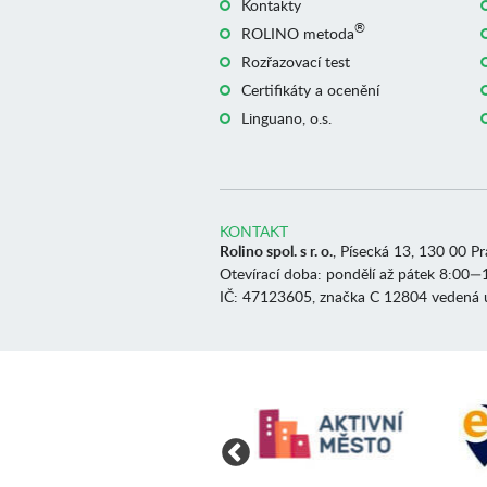
Kontakty
®
ROLINO metoda
Rozřazovací test
Certifikáty a ocenění
Linguano, o.s.
KONTAKT
Rolino spol. s r. o.
, Písecká 13, 130 00 P
Otevírací doba: pondělí až pátek 8:00—
IČ: 47123605, značka C 12804 vedená 