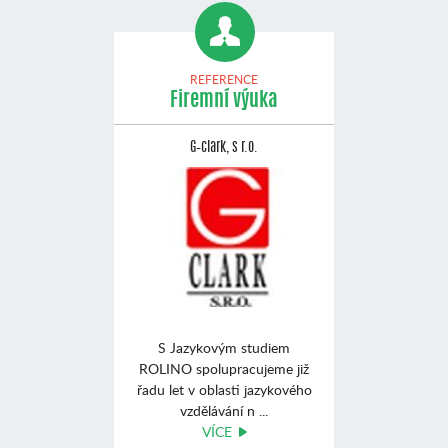
REFERENCE
Firemní výuka
G–clark, s r.o.
S Jazykovým studiem
ROLINO spolupracujeme již
řadu let v oblasti jazykového
vzdělávání n ...
VÍCE