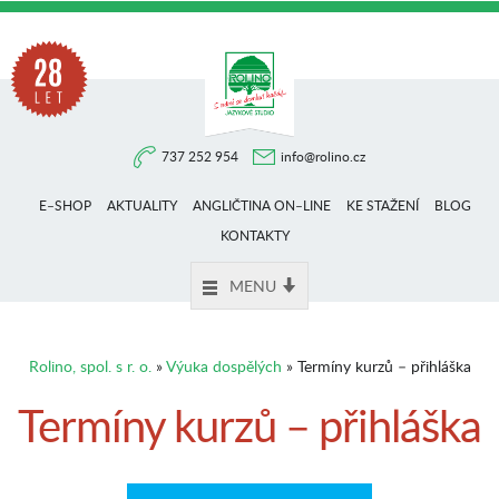
Na
737 252 954
info@rolino.cz
trhu
E–SHOP
AKTUALITY
ANGLIČTINA ON–LINE
KE STAŽENÍ
BLOG
více
KONTAKTY
MENU
než
Rolino, spol. s r. o.
»
Výuka dospělých
» Termíny kurzů – přihláška
28
Termíny kurzů – přihláška
let