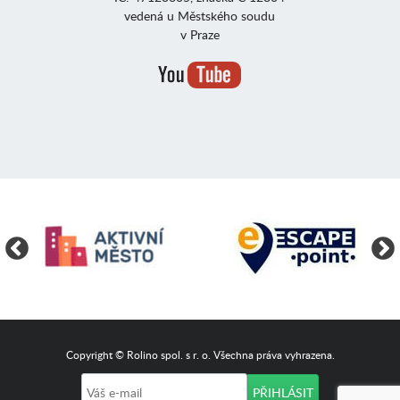
vedená u Městského soudu
v Praze
Copyright © Rolino spol. s r. o. Všechna práva vyhrazena.