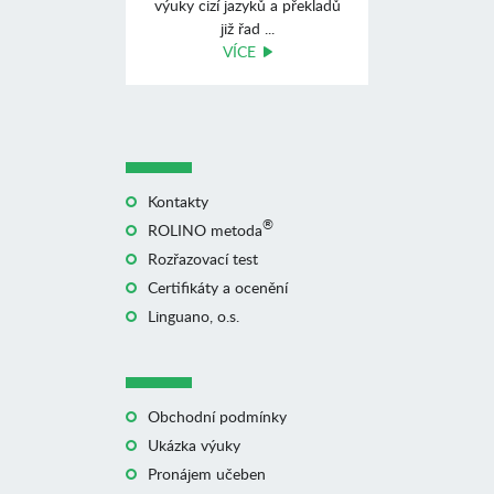
výuky cizí jazyků a překladů
již řad ...
VÍCE
Kontakty
®
ROLINO metoda
Rozřazovací test
Certifikáty a ocenění
Linguano, o.s.
Obchodní podmínky
Ukázka výuky
Pronájem učeben