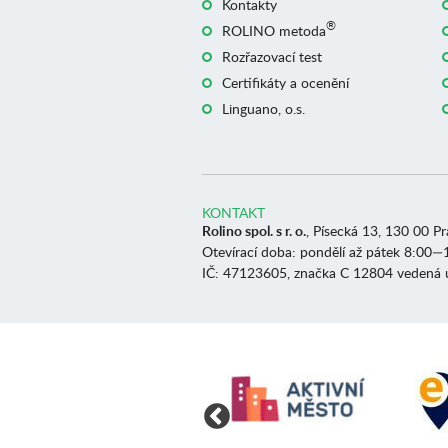
Kontakty
®
ROLINO metoda
Rozřazovací test
Certifikáty a ocenění
Linguano, o.s.
KONTAKT
Rolino spol. s r. o.
, Písecká 13, 130 00 P
Otevírací doba: pondělí až pátek 8:00—
IČ: 47123605, značka C 12804 vedená 