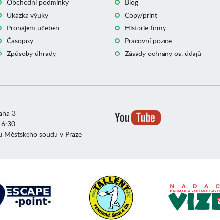
Obchodní podmínky
Blog
Ukázka výuky
Copy/print
Pronájem učeben
Historie firmy
Časopisy
Pracovní pozice
Způsoby úhrady
Zásady ochrany os. údajů
raha 3
16:30
u Městského soudu v Praze