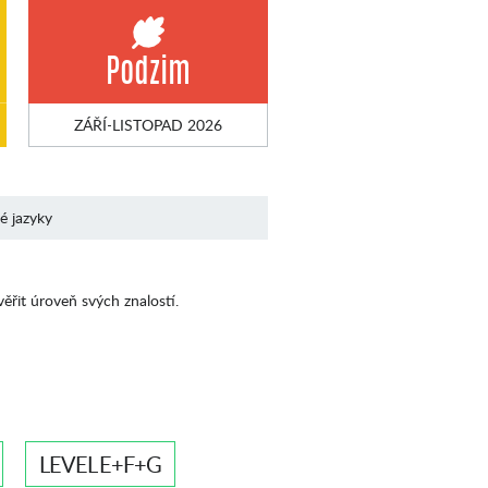
Podzim
ZÁŘÍ-LISTOPAD 2026
né jazyky
věřit úroveň svých znalostí.
LEVEL E+F+G