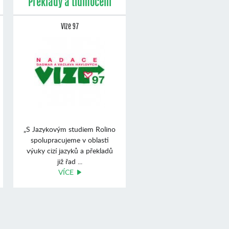
Překlady a tlumočení
Vize 97
„S Jazykovým studiem Rolino
spolupracujeme v oblasti
výuky cizí jazyků a překladů
již řad ...
VÍCE