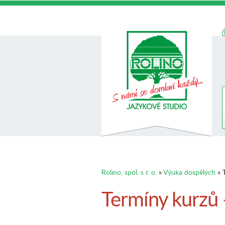
Rolino, spol. s r. o.
»
Výuka dospělých
» T
Termíny kurzů 