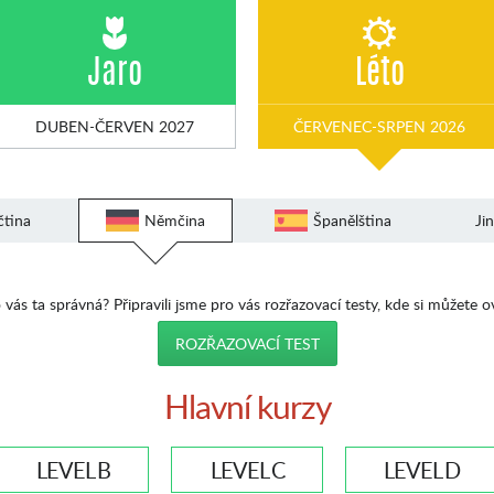
Jaro
Léto
DUBEN-ČERVEN 2027
ČERVENEC-SRPEN 2026
čtina
Němčina
Španělština
Ji
 vás ta správná? Připravili jsme pro vás rozřazovací testy, kde si můžete o
ROZŘAZOVACÍ TEST
Hlavní kurzy
LEVEL B
LEVEL C
LEVEL D