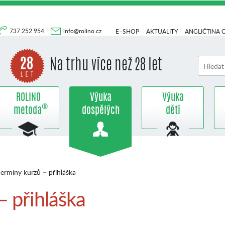
737 252 954
info@rolino.cz
E–SHOP
AKTUALITY
ANGLIČTINA 
Na trhu více než 28 let
ROLINO
Výuka
Výuka
®
metoda
dospělých
dětí
ermíny kurzů – přihláška
– přihláška