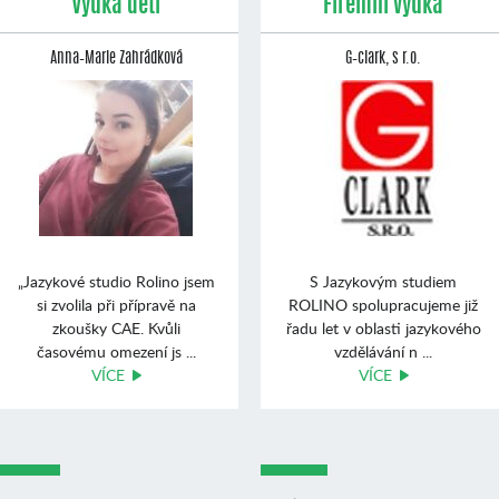
Výuka dětí
Firemní výuka
Anna–Marie Zahrádková
G–clark, s r.o.
„Jazykové studio Rolino jsem
S Jazykovým studiem
si zvolila při přípravě na
ROLINO spolupracujeme již
zkoušky CAE. Kvůli
řadu let v oblasti jazykového
časovému omezení js ...
vzdělávání n ...
VÍCE
VÍCE