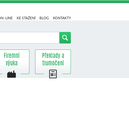
ON–LINE
KE STAŽENÍ
BLOG
KONTAKTY
Firemní
Překlady a
výuka
tlumočení