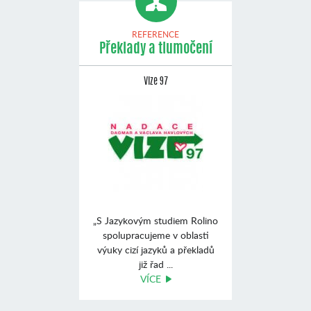
REFERENCE
Překlady a tlumočení
Vize 97
„S Jazykovým studiem Rolino
spolupracujeme v oblasti
výuky cizí jazyků a překladů
již řad ...
VÍCE