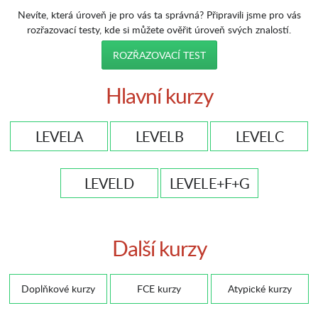
Nevíte, která úroveň je pro vás ta správná? Připravili jsme pro vás
rozřazovací testy, kde si můžete ověřit úroveň svých znalostí.
ROZŘAZOVACÍ TEST
Hlavní kurzy
LEVEL A
LEVEL B
LEVEL C
LEVEL D
LEVEL E+F+G
Další kurzy
Doplňkové kurzy
FCE kurzy
Atypické kurzy