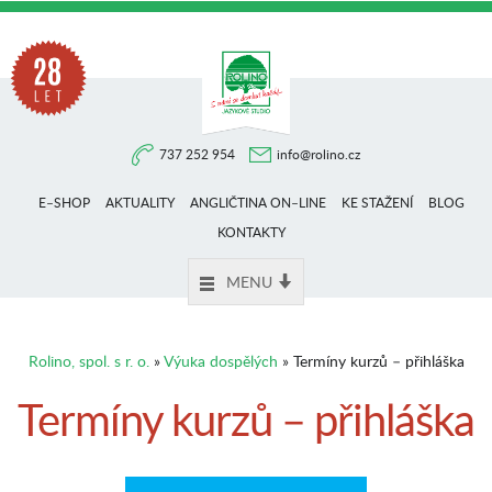
Na
737 252 954
info@rolino.cz
trhu
E–SHOP
AKTUALITY
ANGLIČTINA ON–LINE
KE STAŽENÍ
BLOG
více
KONTAKTY
MENU
než
Rolino, spol. s r. o.
»
Výuka dospělých
» Termíny kurzů – přihláška
28
Termíny kurzů – přihláška
let