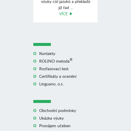
výuky cizí jazyků a překladů
již řad ...
VÍCE
Kontakty
®
ROLINO metoda
Rozřazovací test
Certifikáty a ocenění
Linguano, o.s.
Obchodní podmínky
Ukázka výuky
Pronájem učeben