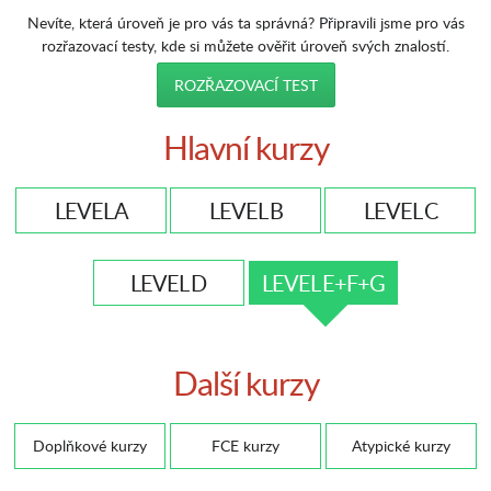
Nevíte, která úroveň je pro vás ta správná? Připravili jsme pro vás
rozřazovací testy, kde si můžete ověřit úroveň svých znalostí.
ROZŘAZOVACÍ TEST
Hlavní kurzy
LEVEL A
LEVEL B
LEVEL C
LEVEL D
LEVEL E+F+G
Další kurzy
Doplňkové kurzy
FCE kurzy
Atypické kurzy