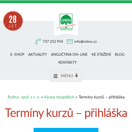
Na
737 252 954
info@rolino.cz
trhu
E–SHOP
AKTUALITY
ANGLIČTINA ON–LINE
KE STAŽENÍ
BLOG
více
KONTAKTY
MENU
než
Rolino, spol. s r. o.
»
Výuka dospělých
» Termíny kurzů – přihláška
28
Termíny kurzů – přihláška
let