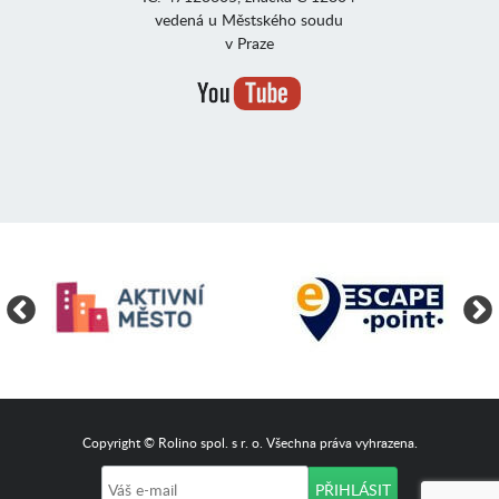
vedená u Městského soudu
v Praze
Copyright © Rolino spol. s r. o. Všechna práva vyhrazena.