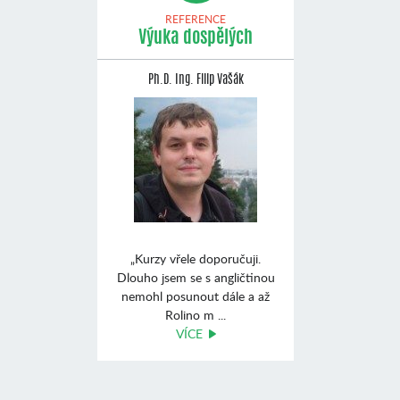
REFERENCE
Výuka dospělých
Ph.D. Ing. Filip Vašák
„Kurzy vřele doporučuji.
Dlouho jsem se s angličtinou
nemohl posunout dále a až
Rolino m ...
VÍCE