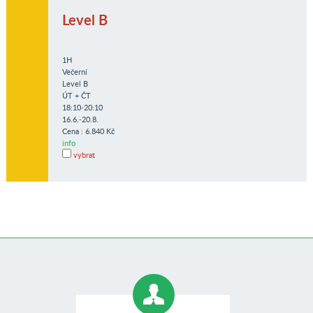
Level B
1H
Večerní
Level B
ÚT + ČT
18:10-20:10
16.6.-20.8.
Cena : 6.840 Kč
info
vybrat