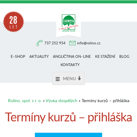
Na
737 252 954
info@rolino.cz
trhu
E–SHOP
AKTUALITY
ANGLIČTINA ON–LINE
KE STAŽENÍ
BLOG
více
KONTAKTY
MENU
než
Rolino, spol. s r. o.
»
Výuka dospělých
» Termíny kurzů – přihláška
28
Termíny kurzů – přihláška
let