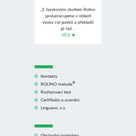
„S Jazykovým studiem Rolino
spolupracujeme v oblasti
výuky cizí jazyků a překladů
již řad ...
VÍCE
Kontakty
®
ROLINO metoda
Rozřazovací test
Certifikáty a ocenění
Linguano, o.s.
Obchodní podmínky