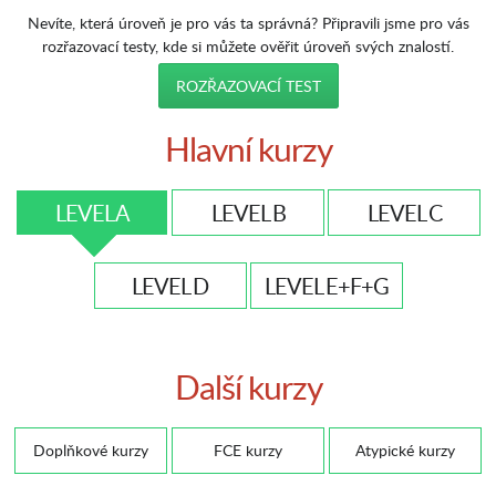
Nevíte, která úroveň je pro vás ta správná? Připravili jsme pro vás
rozřazovací testy, kde si můžete ověřit úroveň svých znalostí.
ROZŘAZOVACÍ TEST
Hlavní kurzy
LEVEL A
LEVEL B
LEVEL C
LEVEL D
LEVEL E+F+G
Další kurzy
Doplňkové kurzy
FCE kurzy
Atypické kurzy