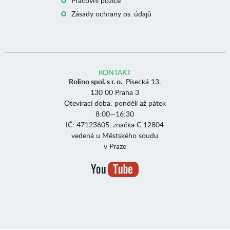
Pracovní pozice
Zásady ochrany os. údajů
KONTAKT
Rolino spol. s r. o.
, Písecká 13,
130 00 Praha 3
Otevírací doba: pondělí až pátek
8:00—16:30
IČ: 47123605, značka C 12804
vedená u Městského soudu
v Praze