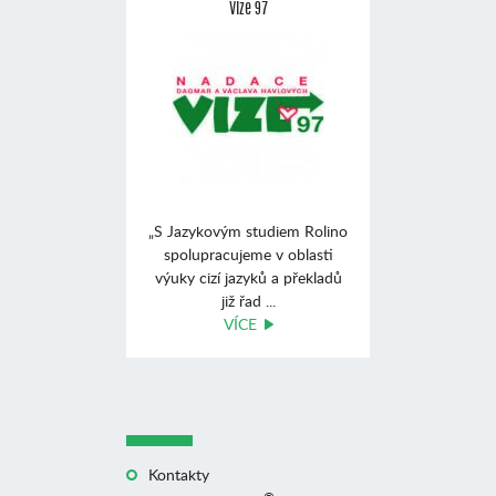
Vize 97
„S Jazykovým studiem Rolino
spolupracujeme v oblasti
výuky cizí jazyků a překladů
již řad ...
VÍCE
Kontakty