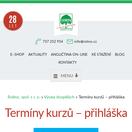
Na
737 252 954
info@rolino.cz
trhu
E–SHOP
AKTUALITY
ANGLIČTINA ON–LINE
KE STAŽENÍ
BLOG
více
KONTAKTY
MENU
než
Rolino, spol. s r. o.
»
Výuka dospělých
» Termíny kurzů – přihláška
28
Termíny kurzů – přihláška
let