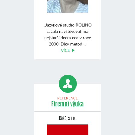
„Jazykové studio ROLINO
začala navštěvovat má
nejstarší dcera cca v roce
2000. Díky metod ...
VÍCE
REFERENCE
Firemní výuka
Kåkå, s r.o.